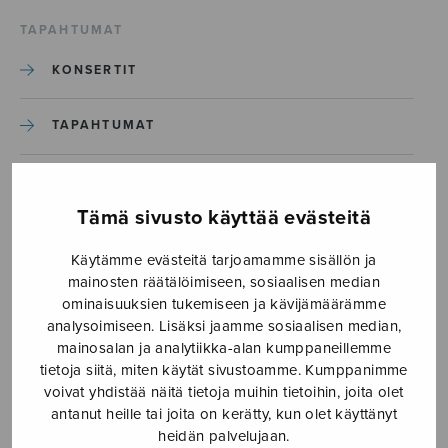
TAPAHTUMAT
KONSERTIT
TAPAHTUMAT
ILMOITA TAPAHTUMA
Tämä sivusto käyttää evästeitä
Etusivu
›
Media
›
Käytämme evästeitä tarjoamamme sisällön ja
Juoksujalkaa Beetlehemiin_S2416
mainosten räätälöimiseen, sosiaalisen median
ominaisuuksien tukemiseen ja kävijämäärämme
Juoksujalkaa
analysoimiseen. Lisäksi jaamme sosiaalisen median,
mainosalan ja analytiikka-alan kumppaneillemme
Beetlehemiin_S2416
tietoja siitä, miten käytät sivustoamme. Kumppanimme
voivat yhdistää näitä tietoja muihin tietoihin, joita olet
antanut heille tai joita on kerätty, kun olet käyttänyt
15.12.2017
heidän palvelujaan.