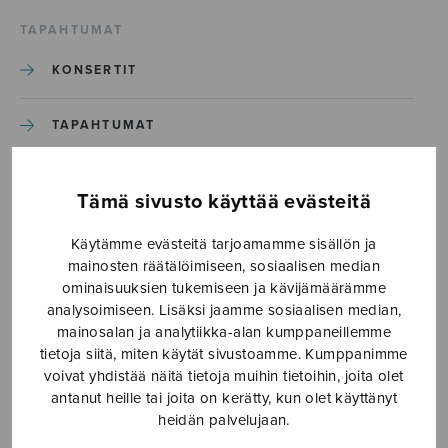
TAPAHTUMAT
KONSERTIT
TAPAHTUMAT
ILMOITA TAPAHTUMA
Tämä sivusto käyttää evästeitä
Käytämme evästeitä tarjoamamme sisällön ja
Etusivu
›
Media
›
TapiolaSound
mainosten räätälöimiseen, sosiaalisen median
ominaisuuksien tukemiseen ja kävijämäärämme
TapiolaSound
analysoimiseen. Lisäksi jaamme sosiaalisen median,
mainosalan ja analytiikka-alan kumppaneillemme
tietoja siitä, miten käytät sivustoamme. Kumppanimme
14.12.2017
voivat yhdistää näitä tietoja muihin tietoihin, joita olet
antanut heille tai joita on kerätty, kun olet käyttänyt
heidän palvelujaan.