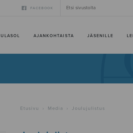
FACEBOOK
SULASOL
AJANKOHTAISTA
JÄSENILLE
LE
Etusivu
›
Media
›
Joulujulistus