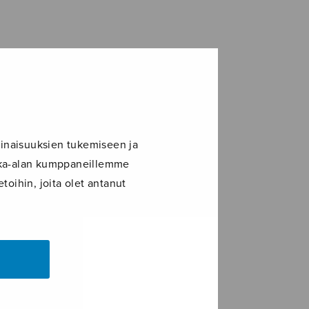
inaisuuksien tukemiseen ja
ikka-alan kumppaneillemme
toihin, joita olet antanut