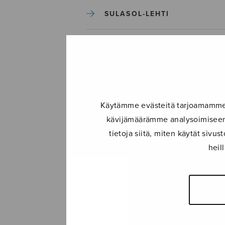
SULASOL-LEHTI
TAPAHTUMAT
KONSERTIT
Käytämme evästeitä tarjoamamme s
TAPAHTUMAT
kävijämäärämme analysoimiseen.
tietoja siitä, miten käytät siv
ILMOITA TAPAHTUMA
heil