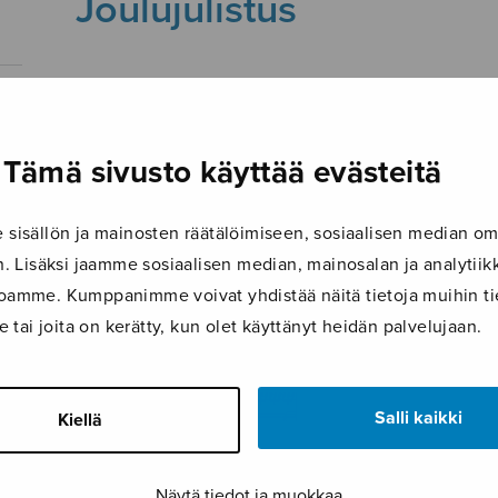
Joulujulistus
14.12.2017
Tämä sivusto käyttää evästeitä
isällön ja mainosten räätälöimiseen, sosiaalisen median om
 Lisäksi jaamme sosiaalisen median, mainosalan ja analyti
ustoamme. Kumppanimme voivat yhdistää näitä tietoja muihin tie
le tai joita on kerätty, kun olet käyttänyt heidän palvelujaan.
Salli kaikki
Kiellä
Näytä tiedot ja muokkaa