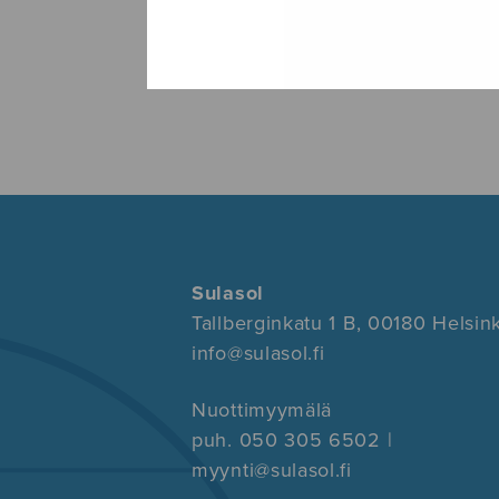
Sulasol
Tallberginkatu 1 B, 00180 Helsink
info@sulasol.fi
Nuottimyymälä
puh. 050 305 6502 |
myynti@sulasol.fi