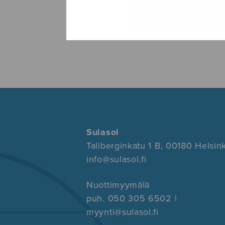
Sulasol
Tallberginkatu 1 B, 00180 Helsink
info@sulasol.fi
Nuottimyymälä
puh. 050 305 6502 |
myynti@sulasol.fi