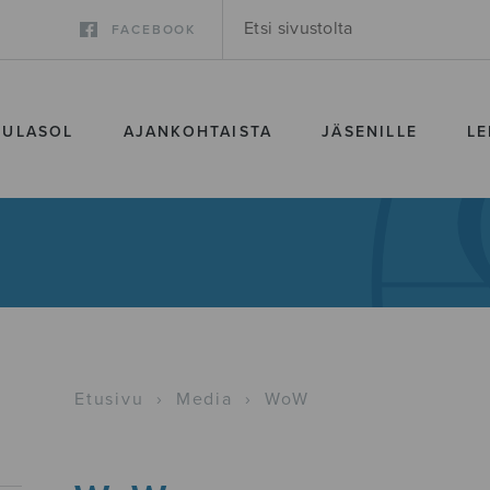
FACEBOOK
SULASOL
AJANKOHTAISTA
JÄSENILLE
LE
Etusivu
›
Media
›
WoW