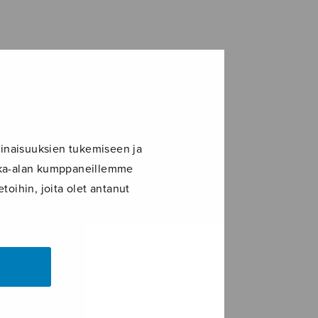
inaisuuksien tukemiseen ja
ikka-alan kumppaneillemme
toihin, joita olet antanut