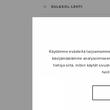
SULASOL-LEHTI
TAPAHTUMAT
KONSERTIT
Käytämme evästeitä tarjoamamme s
TAPAHTUMAT
kävijämäärämme analysoimiseen.
tietoja siitä, miten käytät siv
ILMOITA TAPAHTUMA
heil