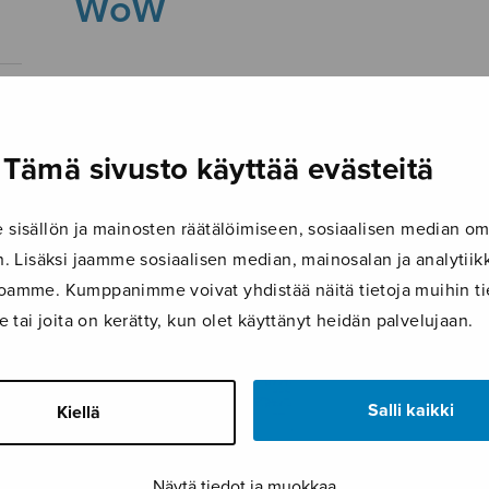
WoW
2.11.2017
Tämä sivusto käyttää evästeitä
isällön ja mainosten räätälöimiseen, sosiaalisen median om
 Lisäksi jaamme sosiaalisen median, mainosalan ja analyti
ustoamme. Kumppanimme voivat yhdistää näitä tietoja muihin tie
le tai joita on kerätty, kun olet käyttänyt heidän palvelujaan.
Salli kaikki
Kiellä
Näytä tiedot ja muokkaa