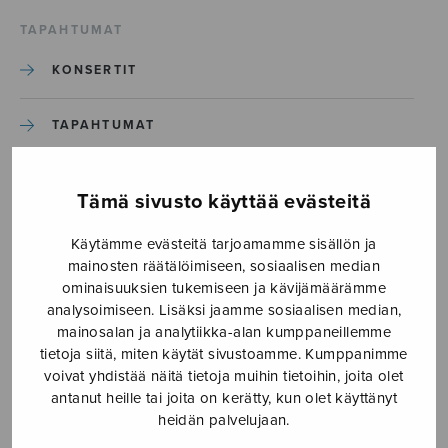
TAPAHTUMAT
KONSERTIT
TAPAHTUMAT
ILMOITA TAPAHTUMA
Tämä sivusto käyttää evästeitä
Käytämme evästeitä tarjoamamme sisällön ja
Etusivu
›
Media
›
Primitive Music
mainosten räätälöimiseen, sosiaalisen median
ominaisuuksien tukemiseen ja kävijämäärämme
Primitive Music
analysoimiseen. Lisäksi jaamme sosiaalisen median,
mainosalan ja analytiikka-alan kumppaneillemme
tietoja siitä, miten käytät sivustoamme. Kumppanimme
12.10.2017
voivat yhdistää näitä tietoja muihin tietoihin, joita olet
antanut heille tai joita on kerätty, kun olet käyttänyt
heidän palvelujaan.