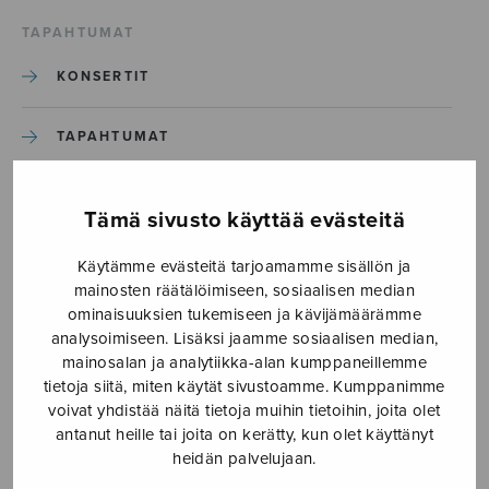
TAPAHTUMAT
KONSERTIT
TAPAHTUMAT
ILMOITA TAPAHTUMA
Tämä sivusto käyttää evästeitä
Käytämme evästeitä tarjoamamme sisällön ja
Etusivu
›
Media
›
Vem kan segla
mainosten räätälöimiseen, sosiaalisen median
ominaisuuksien tukemiseen ja kävijämäärämme
Vem kan segla
analysoimiseen. Lisäksi jaamme sosiaalisen median,
mainosalan ja analytiikka-alan kumppaneillemme
tietoja siitä, miten käytät sivustoamme. Kumppanimme
6.10.2017
voivat yhdistää näitä tietoja muihin tietoihin, joita olet
antanut heille tai joita on kerätty, kun olet käyttänyt
heidän palvelujaan.