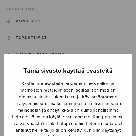
TAPAHTUMAT
KONSERTIT
TAPAHTUMAT
ILMOITA TAPAHTUMA
Tämä sivusto käyttää evästeitä
Etusivu
›
Media
›
Neljä laulua Aaro Hellaakosken runoihin
Käytämme evästeitä tarjoamamme sisällön ja
mainosten räätälöimiseen, sosiaalisen median
ominaisuuksien tukemiseen ja kävijämäärämme
Neljä laulua Aaro
analysoimiseen. Lisäksi jaamme sosiaalisen median,
Hellaakosken runoihin
mainosalan ja analytiikka-alan kumppaneillemme
tietoja siitä, miten käytät sivustoamme. Kumppanimme
voivat yhdistää näitä tietoja muihin tietoihin, joita olet
antanut heille tai joita on kerätty, kun olet käyttänyt
4.10.2017