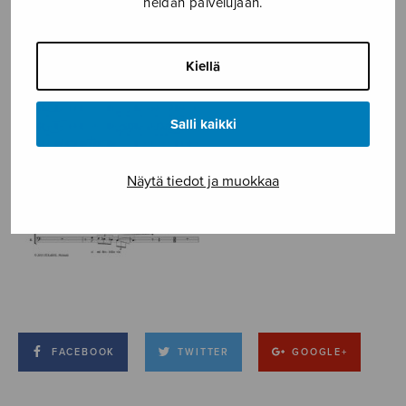
heidän palvelujaan.
Kiellä
Salli kaikki
Näytä tiedot ja muokkaa
FACEBOOK
TWITTER
GOOGLE+