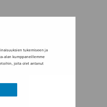
inaisuuksien tukemiseen ja
ikka-alan kumppaneillemme
toihin, joita olet antanut