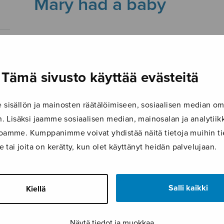
Mary had a baby
4.10.2017
Tämä sivusto käyttää evästeitä
isällön ja mainosten räätälöimiseen, sosiaalisen median om
 Lisäksi jaamme sosiaalisen median, mainosalan ja analyti
ustoamme. Kumppanimme voivat yhdistää näitä tietoja muihin tie
le tai joita on kerätty, kun olet käyttänyt heidän palvelujaan.
Salli kaikki
Kiellä
Näytä tiedot ja muokkaa