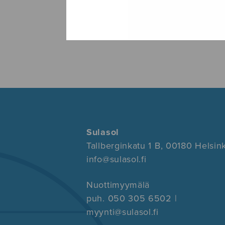
Sulasol
Tallberginkatu 1 B, 00180 Helsink
info@sulasol.fi
Nuottimyymälä
puh. 050 305 6502 |
myynti@sulasol.fi