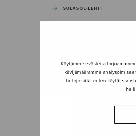
SULASOL-LEHTI
TAPAHTUMAT
KONSERTIT
Käytämme evästeitä tarjoamamme s
TAPAHTUMAT
kävijämäärämme analysoimiseen.
tietoja siitä, miten käytät siv
ILMOITA TAPAHTUMA
heil