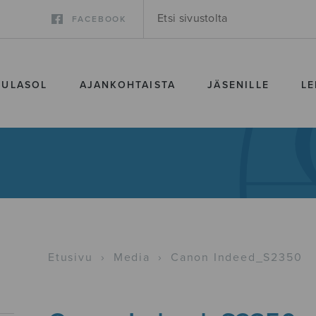
FACEBOOK
SULASOL
AJANKOHTAISTA
JÄSENILLE
LE
Etusivu
›
Media
›
Canon Indeed_S2350