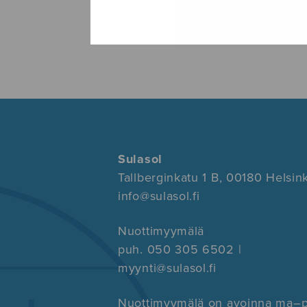
Sulasol
Tallberginkatu 1 B, 00180 Helsink
info@sulasol.fi
Nuottimyymälä
puh. 050 305 6502 |
myynti@sulasol.fi
Nuottimyymälä on avoinna ma–