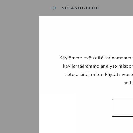
SULASOL-LEHTI
TAPAHTUMAT
KONSERTIT
Käytämme evästeitä tarjoamamme s
TAPAHTUMAT
kävijämäärämme analysoimiseen.
tietoja siitä, miten käytät siv
ILMOITA TAPAHTUMA
heil