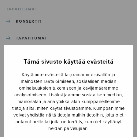
TAPAHTUMAT
KONSERTIT
TAPAHTUMAT
ILMOITA TAPAHTUMA
Tämä sivusto käyttää evästeitä
Käytämme evästeitä tarjoamamme sisällön ja
Etusivu
›
Media
›
Canon indeed
mainosten räätälöimiseen, sosiaalisen median
ominaisuuksien tukemiseen ja kävijämäärämme
Canon indeed
analysoimiseen. Lisäksi jaamme sosiaalisen median,
mainosalan ja analytiikka-alan kumppaneillemme
tietoja siitä, miten käytät sivustoamme. Kumppanimme
29.9.2017
voivat yhdistää näitä tietoja muihin tietoihin, joita olet
antanut heille tai joita on kerätty, kun olet käyttänyt
heidän palvelujaan.