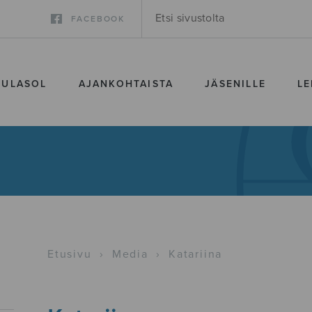
FACEBOOK
SULASOL
AJANKOHTAISTA
JÄSENILLE
LE
Etusivu
›
Media
›
Katariina