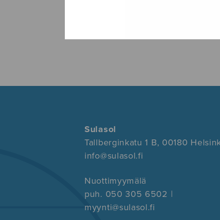
Sulasol
Tallberginkatu 1 B, 00180 Helsink
info@sulasol.fi
Nuottimyymälä
puh. 050 305 6502 |
myynti@sulasol.fi