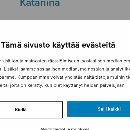
Katariina
16.8.2017
Tämä sivusto käyttää evästeitä
isällön ja mainosten räätälöimiseen, sosiaalisen median om
 Lisäksi jaamme sosiaalisen median, mainosalan ja analyti
ustoamme. Kumppanimme voivat yhdistää näitä tietoja muihin tie
le tai joita on kerätty, kun olet käyttänyt heidän palvelujaan.
Salli kaikki
Kiellä
Näytä tiedot ja muokkaa