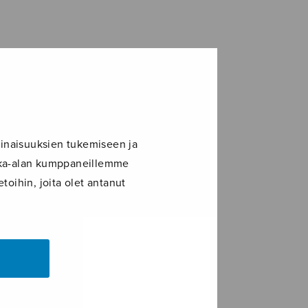
inaisuuksien tukemiseen ja
ikka-alan kumppaneillemme
toihin, joita olet antanut