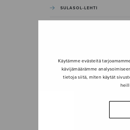
SULASOL-LEHTI
TAPAHTUMAT
KONSERTIT
Käytämme evästeitä tarjoamamme s
TAPAHTUMAT
kävijämäärämme analysoimiseen.
tietoja siitä, miten käytät siv
ILMOITA TAPAHTUMA
heil