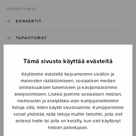
TAPAHTUMAT
KONSERTIT
TAPAHTUMAT
ILMOITA TAPAHTUMA
Tämä sivusto käyttää evästeitä
Käytämme evästeitä tarjoamamme sisällön ja
Etusivu
›
Media
›
Haec dies
mainosten räätälöimiseen, sosiaalisen median
ominaisuuksien tukemiseen ja kävijämäärämme
Haec dies
analysoimiseen. Lisäksi jaamme sosiaalisen median,
mainosalan ja analytiikka-alan kumppaneillemme
tietoja siitä, miten käytät sivustoamme. Kumppanimme
31.3.2017
voivat yhdistää näitä tietoja muihin tietoihin, joita olet
antanut heille tai joita on kerätty, kun olet käyttänyt
heidän palvelujaan.