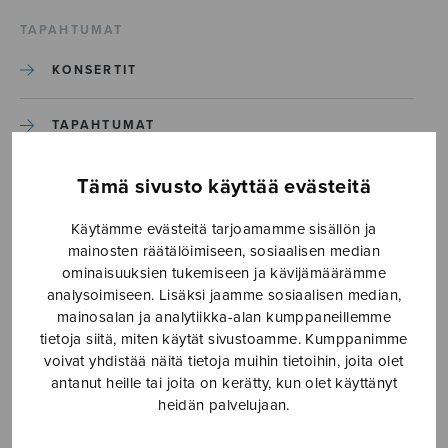
TAPAHTUMAT
KONSERTIT
TAPAHTUMAT
ILMOITA TAPAHTUMA
Tämä sivusto käyttää evästeitä
Käytämme evästeitä tarjoamamme sisällön ja
Etusivu
›
Media
›
Luen laulaen_S1980M
mainosten räätälöimiseen, sosiaalisen median
ominaisuuksien tukemiseen ja kävijämäärämme
analysoimiseen. Lisäksi jaamme sosiaalisen median,
Luen laulaen_S1980M
mainosalan ja analytiikka-alan kumppaneillemme
tietoja siitä, miten käytät sivustoamme. Kumppanimme
voivat yhdistää näitä tietoja muihin tietoihin, joita olet
30.3.2017
antanut heille tai joita on kerätty, kun olet käyttänyt
heidän palvelujaan.