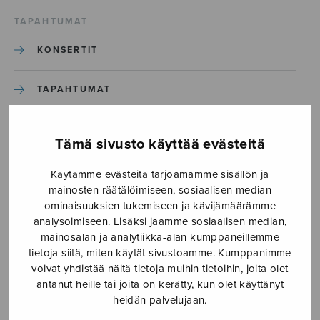
TAPAHTUMAT
KONSERTIT
TAPAHTUMAT
ILMOITA TAPAHTUMA
Tämä sivusto käyttää evästeitä
Käytämme evästeitä tarjoamamme sisällön ja
Etusivu
›
Media
›
cuba
mainosten räätälöimiseen, sosiaalisen median
ominaisuuksien tukemiseen ja kävijämäärämme
cuba
analysoimiseen. Lisäksi jaamme sosiaalisen median,
mainosalan ja analytiikka-alan kumppaneillemme
tietoja siitä, miten käytät sivustoamme. Kumppanimme
29.3.2017
voivat yhdistää näitä tietoja muihin tietoihin, joita olet
antanut heille tai joita on kerätty, kun olet käyttänyt
heidän palvelujaan.