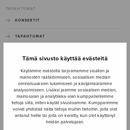
TAPAHTUMAT
KONSERTIT
TAPAHTUMAT
ILMOITA TAPAHTUMA
Tämä sivusto käyttää evästeitä
Käytämme evästeitä tarjoamamme sisällön ja
Etusivu
›
Media
›
A scurvy tune_Page_3
mainosten räätälöimiseen, sosiaalisen median
ominaisuuksien tukemiseen ja kävijämäärämme
A scurvy tune_Page_3
analysoimiseen. Lisäksi jaamme sosiaalisen median,
mainosalan ja analytiikka-alan kumppaneillemme
tietoja siitä, miten käytät sivustoamme. Kumppanimme
28.3.2017
voivat yhdistää näitä tietoja muihin tietoihin, joita olet
antanut heille tai joita on kerätty, kun olet käyttänyt
heidän palvelujaan.