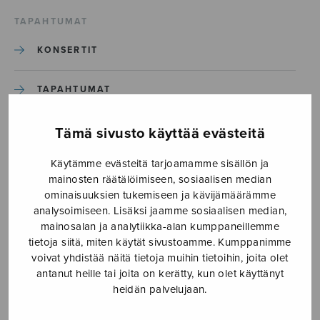
TAPAHTUMAT
KONSERTIT
TAPAHTUMAT
ILMOITA TAPAHTUMA
Tämä sivusto käyttää evästeitä
Käytämme evästeitä tarjoamamme sisällön ja
Etusivu
›
Media
›
Sparven i julkvällen_S3228
mainosten räätälöimiseen, sosiaalisen median
ominaisuuksien tukemiseen ja kävijämäärämme
analysoimiseen. Lisäksi jaamme sosiaalisen median,
Sparven i julkvällen_S3228
mainosalan ja analytiikka-alan kumppaneillemme
tietoja siitä, miten käytät sivustoamme. Kumppanimme
voivat yhdistää näitä tietoja muihin tietoihin, joita olet
24.6.2026
antanut heille tai joita on kerätty, kun olet käyttänyt
heidän palvelujaan.