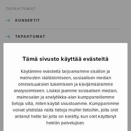
TAPAHTUMAT
KONSERTIT
TAPAHTUMAT
ILMOITA TAPAHTUMA
Tämä sivusto käyttää evästeitä
Käytämme evästeitä tarjoamamme sisällön ja
Etusivu
›
Media
›
Sparven i julkvällen_S3228
mainosten räätälöimiseen, sosiaalisen median
ominaisuuksien tukemiseen ja kävijämäärämme
Sparven i julkvällen_S3228
analysoimiseen. Lisäksi jaamme sosiaalisen median,
mainosalan ja analytiikka-alan kumppaneillemme
tietoja siitä, miten käytät sivustoamme. Kumppanimme
23.6.2026
voivat yhdistää näitä tietoja muihin tietoihin, joita olet
antanut heille tai joita on kerätty, kun olet käyttänyt
heidän palvelujaan.