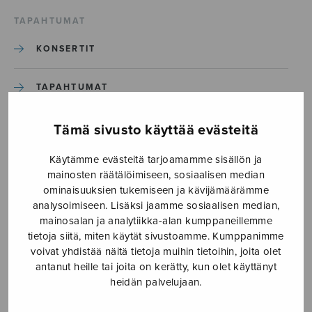
TAPAHTUMAT
KONSERTIT
TAPAHTUMAT
ILMOITA TAPAHTUMA
Tämä sivusto käyttää evästeitä
Käytämme evästeitä tarjoamamme sisällön ja
Etusivu
›
Media
›
Sonic-sanctuaries_S3216-1
mainosten räätälöimiseen, sosiaalisen median
ominaisuuksien tukemiseen ja kävijämäärämme
analysoimiseen. Lisäksi jaamme sosiaalisen median,
Sonic-sanctuaries_S3216-1
mainosalan ja analytiikka-alan kumppaneillemme
tietoja siitä, miten käytät sivustoamme. Kumppanimme
voivat yhdistää näitä tietoja muihin tietoihin, joita olet
4.6.2026
antanut heille tai joita on kerätty, kun olet käyttänyt
heidän palvelujaan.