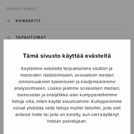
TAPAHTUMAT
KONSERTIT
TAPAHTUMAT
ILMOITA TAPAHTUMA
Tämä sivusto käyttää evästeitä
Käytämme evästeitä tarjoamamme sisällön ja
Etusivu
›
Media
›
Ecce-homo_S3215-1
mainosten räätälöimiseen, sosiaalisen median
ominaisuuksien tukemiseen ja kävijämäärämme
analysoimiseen. Lisäksi jaamme sosiaalisen median,
Ecce-homo_S3215-1
mainosalan ja analytiikka-alan kumppaneillemme
tietoja siitä, miten käytät sivustoamme. Kumppanimme
voivat yhdistää näitä tietoja muihin tietoihin, joita olet
4.6.2026
antanut heille tai joita on kerätty, kun olet käyttänyt
heidän palvelujaan.