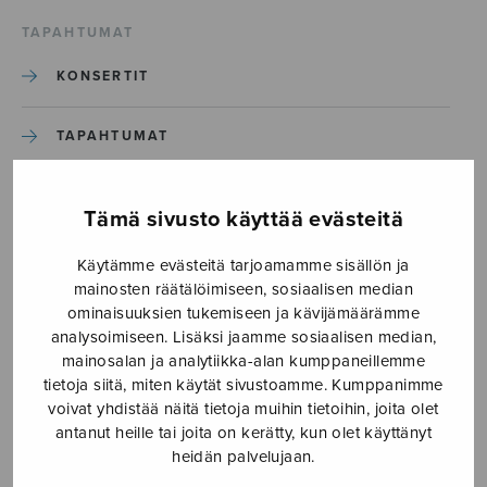
TAPAHTUMAT
KONSERTIT
TAPAHTUMAT
ILMOITA TAPAHTUMA
Tämä sivusto käyttää evästeitä
Käytämme evästeitä tarjoamamme sisällön ja
Etusivu
›
Media
›
Ecce homo_S3215
mainosten räätälöimiseen, sosiaalisen median
ominaisuuksien tukemiseen ja kävijämäärämme
Ecce homo_S3215
analysoimiseen. Lisäksi jaamme sosiaalisen median,
mainosalan ja analytiikka-alan kumppaneillemme
tietoja siitä, miten käytät sivustoamme. Kumppanimme
4.6.2026
voivat yhdistää näitä tietoja muihin tietoihin, joita olet
antanut heille tai joita on kerätty, kun olet käyttänyt
heidän palvelujaan.