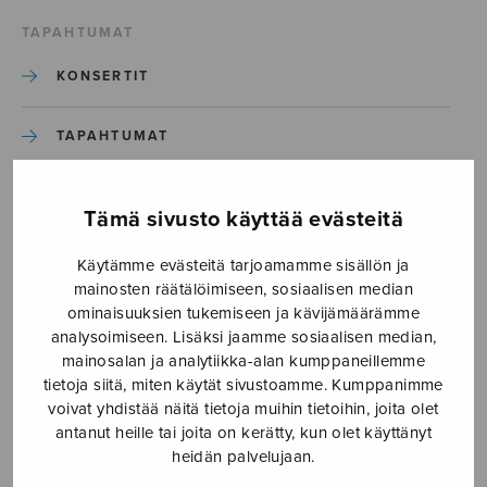
TAPAHTUMAT
KONSERTIT
TAPAHTUMAT
ILMOITA TAPAHTUMA
Tämä sivusto käyttää evästeitä
Käytämme evästeitä tarjoamamme sisällön ja
Etusivu
›
Media
›
Ecce-homo_S3215-1
mainosten räätälöimiseen, sosiaalisen median
ominaisuuksien tukemiseen ja kävijämäärämme
Ecce-homo_S3215-1
analysoimiseen. Lisäksi jaamme sosiaalisen median,
mainosalan ja analytiikka-alan kumppaneillemme
tietoja siitä, miten käytät sivustoamme. Kumppanimme
4.6.2026
voivat yhdistää näitä tietoja muihin tietoihin, joita olet
antanut heille tai joita on kerätty, kun olet käyttänyt
heidän palvelujaan.