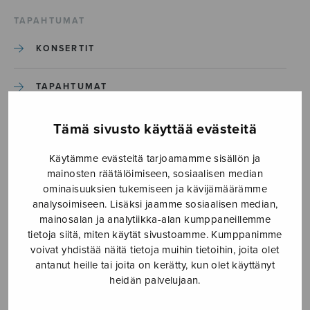
TAPAHTUMAT
KONSERTIT
TAPAHTUMAT
ILMOITA TAPAHTUMA
Tämä sivusto käyttää evästeitä
Käytämme evästeitä tarjoamamme sisällön ja
Etusivu
›
Media
›
Stjärnenatten_S3214
mainosten räätälöimiseen, sosiaalisen median
ominaisuuksien tukemiseen ja kävijämäärämme
analysoimiseen. Lisäksi jaamme sosiaalisen median,
Stjärnenatten_S3214
mainosalan ja analytiikka-alan kumppaneillemme
tietoja siitä, miten käytät sivustoamme. Kumppanimme
voivat yhdistää näitä tietoja muihin tietoihin, joita olet
3.6.2026
antanut heille tai joita on kerätty, kun olet käyttänyt
heidän palvelujaan.