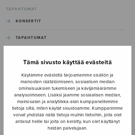
TAPAHTUMAT
KONSERTIT
TAPAHTUMAT
ILMOITA TAPAHTUMA
Tämä sivusto käyttää evästeitä
Käytämme evästeitä tarjoamamme sisällön ja
Etusivu
›
Media
›
O magnum mysterium_S3212
mainosten räätälöimiseen, sosiaalisen median
ominaisuuksien tukemiseen ja kävijämäärämme
O magnum
analysoimiseen. Lisäksi jaamme sosiaalisen median,
mainosalan ja analytiikka-alan kumppaneillemme
mysterium_S3212
tietoja siitä, miten käytät sivustoamme. Kumppanimme
voivat yhdistää näitä tietoja muihin tietoihin, joita olet
antanut heille tai joita on kerätty, kun olet käyttänyt
3.6.2026
heidän palvelujaan.