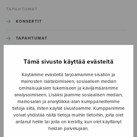
TAPAHTUMAT
KONSERTIT
TAPAHTUMAT
ILMOITA TAPAHTUMA
Tämä sivusto käyttää evästeitä
Käytämme evästeitä tarjoamamme sisällön ja
Etusivu
›
Media
›
Jaakko Linjama – kansi
mainosten räätälöimiseen, sosiaalisen median
ominaisuuksien tukemiseen ja kävijämäärämme
Jaakko Linjama – kansi
analysoimiseen. Lisäksi jaamme sosiaalisen median,
mainosalan ja analytiikka-alan kumppaneillemme
tietoja siitä, miten käytät sivustoamme. Kumppanimme
1.6.2026
voivat yhdistää näitä tietoja muihin tietoihin, joita olet
antanut heille tai joita on kerätty, kun olet käyttänyt
heidän palvelujaan.