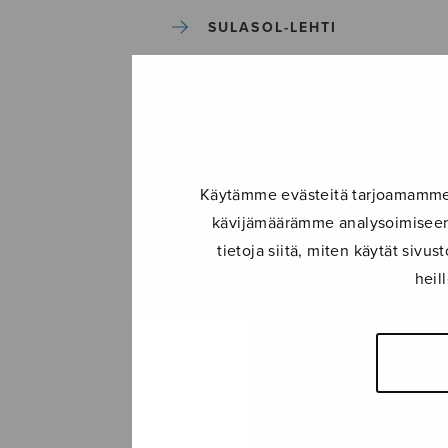
SULASOL-LEHTI
TAPAHTUMAT
KONSERTIT
Käytämme evästeitä tarjoamamme s
TAPAHTUMAT
kävijämäärämme analysoimiseen.
tietoja siitä, miten käytät siv
ILMOITA TAPAHTUMA
heil