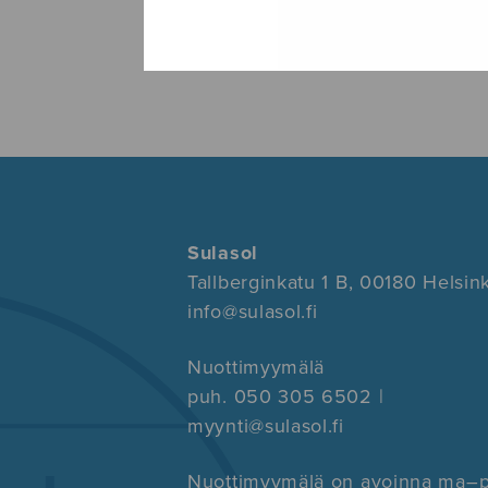
Sulasol
Tallberginkatu 1 B, 00180 Helsink
info@sulasol.fi
Nuottimyymälä
puh. 050 305 6502 |
myynti@sulasol.fi
Nuottimyymälä on avoinna ma–