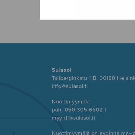
Sulasol
Tallberginkatu 1 B, 00180 Helsink
info@sulasol.fi
Nuottimyymälä
puh. 050 305 6502 |
myynti@sulasol.fi
Nuottimyymälä on avoinna ma–