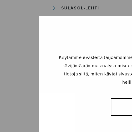
SULASOL-LEHTI
TAPAHTUMAT
KONSERTIT
Käytämme evästeitä tarjoamamme s
TAPAHTUMAT
kävijämäärämme analysoimiseen.
tietoja siitä, miten käytät siv
ILMOITA TAPAHTUMA
heil