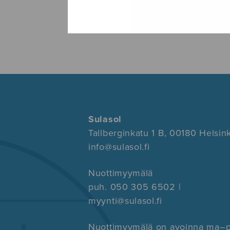
Sulasol
Tallberginkatu 1 B, 00180 Helsink
info@sulasol.fi
Nuottimyymälä
puh. 050 305 6502 |
myynti@sulasol.fi
Nuottimyymälä on avoinna ma–