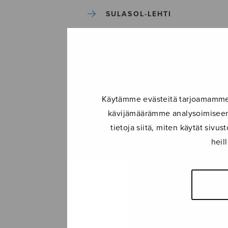
SULASOL-LEHTI
TAPAHTUMAT
KONSERTIT
Käytämme evästeitä tarjoamamme s
TAPAHTUMAT
kävijämäärämme analysoimiseen.
tietoja siitä, miten käytät siv
ILMOITA TAPAHTUMA
heil