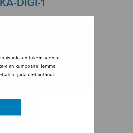
A-DIGI-1
inaisuuksien tukemiseen ja
ikka-alan kumppaneillemme
toihin, joita olet antanut