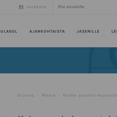
FACEBOOK
SULASOL
AJANKOHTAISTA
JÄSENILLE
LE
Etusivu
›
Media
›
Kolme psalmin muotois