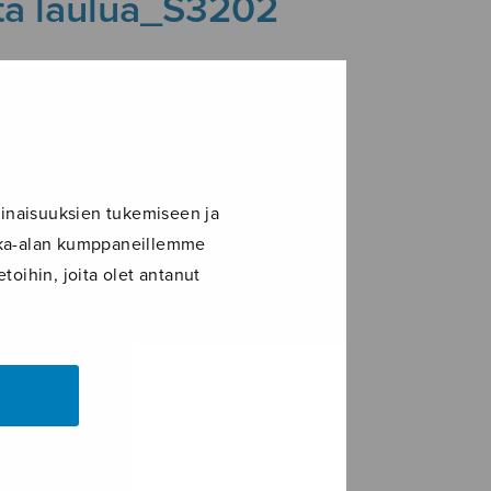
ta laulua_S3202
inaisuuksien tukemiseen ja
ikka-alan kumppaneillemme
toihin, joita olet antanut