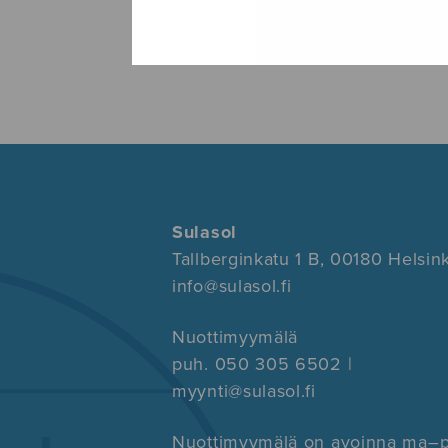
Sulasol
Tallberginkatu 1 B, 00180 Helsink
info@sulasol.fi
Nuottimyymälä
puh. 050 305 6502 |
myynti@sulasol.fi
Nuottimyymälä on avoinna ma–