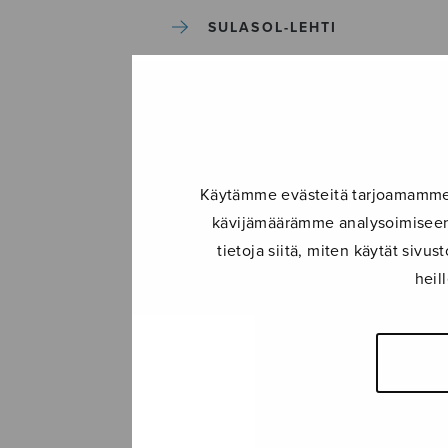
SULASOL-LEHTI
TAPAHTUMAT
KONSERTIT
Käytämme evästeitä tarjoamamme s
TAPAHTUMAT
kävijämäärämme analysoimiseen.
tietoja siitä, miten käytät siv
ILMOITA TAPAHTUMA
heil