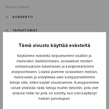
TAPAHTUMAT
KONSERTIT
TAPAHTUMAT
ILMOITA TAPAHTUMA
Tämä sivusto käyttää evästeitä
Käytämme evästeitä tarjoamamme sisällön ja
Etusivu
›
Media
›
Pacem_S487-1
mainosten räätälöimiseen, sosiaalisen median
ominaisuuksien tukemiseen ja kävijämäärämme
analysoimiseen. Lisäksi jaamme sosiaalisen median,
Pacem_S487-1
mainosalan ja analytiikka-alan kumppaneillemme
tietoja siitä, miten käytät sivustoamme. Kumppanimme
voivat yhdistää näitä tietoja muihin tietoihin, joita olet
20.4.2026
antanut heille tai joita on kerätty, kun olet käyttänyt
heidän palvelujaan.