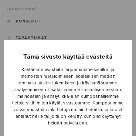
TAPAHTUMAT
KONSERTIT
TAPAHTUMAT
ILMOITA TAPAHTUMA
Tämä sivusto käyttää evästeitä
Käytämme evästeitä tarjoamamme sisällön ja
Etusivu
›
Media
›
Missa Gregoriana_S3198
mainosten räätälöimiseen, sosiaalisen median
ominaisuuksien tukemiseen ja kävijämäärämme
analysoimiseen. Lisäksi jaamme sosiaalisen median,
Missa Gregoriana_S3198
mainosalan ja analytiikka-alan kumppaneillemme
tietoja siitä, miten käytät sivustoamme. Kumppanimme
voivat yhdistää näitä tietoja muihin tietoihin, joita olet
16.4.2026
antanut heille tai joita on kerätty, kun olet käyttänyt
heidän palvelujaan.