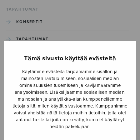
TAPAHTUMAT
KONSERTIT
TAPAHTUMAT
ILMOITA TAPAHTUMA
Tämä sivusto käyttää evästeitä
Käytämme evästeitä tarjoamamme sisällön ja
Etusivu
›
Media
›
Meno_S3199
mainosten räätälöimiseen, sosiaalisen median
ominaisuuksien tukemiseen ja kävijämäärämme
analysoimiseen. Lisäksi jaamme sosiaalisen median,
Meno_S3199
mainosalan ja analytiikka-alan kumppaneillemme
tietoja siitä, miten käytät sivustoamme. Kumppanimme
voivat yhdistää näitä tietoja muihin tietoihin, joita olet
16.4.2026
antanut heille tai joita on kerätty, kun olet käyttänyt
heidän palvelujaan.