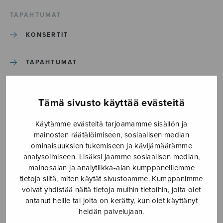
TAPAHTUMAT
KONSERTIT
TAPAHTUMAT
ILMOITA TAPAHTUMA
Tämä sivusto käyttää evästeitä
Käytämme evästeitä tarjoamamme sisällön ja
Etusivu
›
Media
›
Sinun-Herra-on-kaikki_S3191-1
mainosten räätälöimiseen, sosiaalisen median
ominaisuuksien tukemiseen ja kävijämäärämme
Sinun-Herra-on-
analysoimiseen. Lisäksi jaamme sosiaalisen median,
mainosalan ja analytiikka-alan kumppaneillemme
kaikki_S3191-1
tietoja siitä, miten käytät sivustoamme. Kumppanimme
voivat yhdistää näitä tietoja muihin tietoihin, joita olet
antanut heille tai joita on kerätty, kun olet käyttänyt
14.4.2026
heidän palvelujaan.