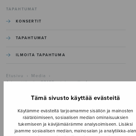
TAPAHTUMAT
KONSERTIT
TAPAHTUMAT
ILMOITA TAPAHTUMA
Etusivu
›
Media
›
Adventtilaulu_S3193_violoncello-1
Tämä sivusto käyttää evästeitä
Adventtilaulu_S3193_violonce
1
Käytämme evästeitä tarjoamamme sisällön ja mainosten
räätälöimiseen, sosiaalisen median ominaisuuksien
tukemiseen ja kävijämäärämme analysoimiseen. Lisäksi
14.4.2026
jaamme sosiaalisen median, mainosalan ja analytiikka-ala