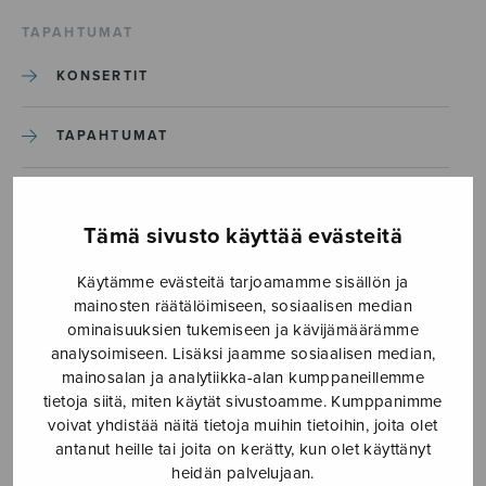
TAPAHTUMAT
KONSERTIT
TAPAHTUMAT
ILMOITA TAPAHTUMA
Tämä sivusto käyttää evästeitä
Etusivu
›
Media
›
Käytämme evästeitä tarjoamamme sisällön ja
Pohjanmies-Tuli-taas-ihanat-tuulet-1
mainosten räätälöimiseen, sosiaalisen median
ominaisuuksien tukemiseen ja kävijämäärämme
Pohjanmies-Tuli-taas-ihanat-
analysoimiseen. Lisäksi jaamme sosiaalisen median,
mainosalan ja analytiikka-alan kumppaneillemme
tuulet-1
tietoja siitä, miten käytät sivustoamme. Kumppanimme
voivat yhdistää näitä tietoja muihin tietoihin, joita olet
antanut heille tai joita on kerätty, kun olet käyttänyt
4.2.2026
heidän palvelujaan.