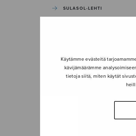
SULASOL-LEHTI
TAPAHTUMAT
KONSERTIT
Käytämme evästeitä tarjoamamme s
TAPAHTUMAT
kävijämäärämme analysoimiseen.
tietoja siitä, miten käytät siv
ILMOITA TAPAHTUMA
heil