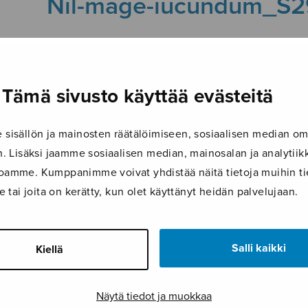
Nil-mage-iucundum_S2
18.12.2025
Tämä sivusto käyttää evästeitä
isällön ja mainosten räätälöimiseen, sosiaalisen median om
 Lisäksi jaamme sosiaalisen median, mainosalan ja analyti
ustoamme. Kumppanimme voivat yhdistää näitä tietoja muihin tie
le tai joita on kerätty, kun olet käyttänyt heidän palvelujaan.
Salli kaikki
Kiellä
Näytä tiedot ja muokkaa