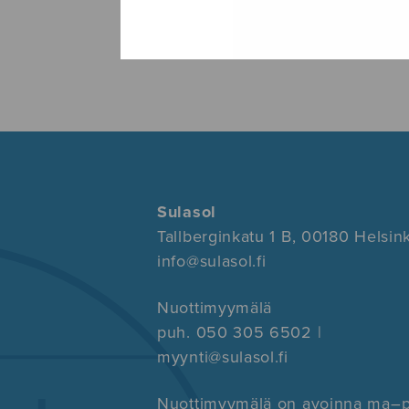
Sulasol
Tallberginkatu 1 B, 00180 Helsink
info@sulasol.fi
Nuottimyymälä
puh. 050 305 6502 |
myynti@sulasol.fi
Nuottimyymälä on avoinna ma–