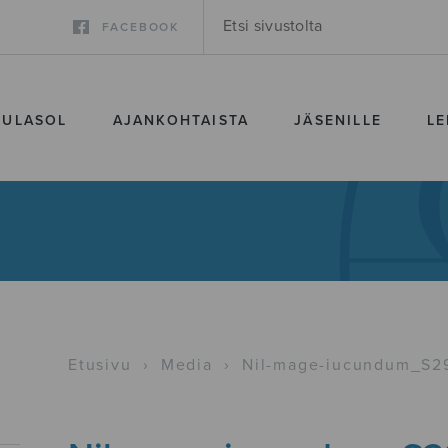
FACEBOOK
SULASOL
AJANKOHTAISTA
JÄSENILLE
LE
Etusivu
›
Media
›
Nil-mage-iucundum_S2