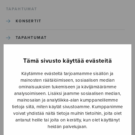
TAPAHTUMAT
KONSERTIT
TAPAHTUMAT
ILMOITA TAPAHTUMA
Tämä sivusto käyttää evästeitä
Käytämme evästeitä tarjoamamme sisällön ja
Etusivu
›
Media
›
Kevät_S3148
mainosten räätälöimiseen, sosiaalisen median
ominaisuuksien tukemiseen ja kävijämäärämme
Kevät_S3148
analysoimiseen. Lisäksi jaamme sosiaalisen median,
mainosalan ja analytiikka-alan kumppaneillemme
tietoja siitä, miten käytät sivustoamme. Kumppanimme
8.10.2025
voivat yhdistää näitä tietoja muihin tietoihin, joita olet
antanut heille tai joita on kerätty, kun olet käyttänyt
heidän palvelujaan.