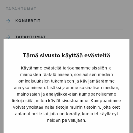
TAPAHTUMAT
KONSERTIT
TAPAHTUMAT
ILMOITA TAPAHTUMA
Tämä sivusto käyttää evästeitä
Käytämme evästeitä tarjoamamme sisällön ja
Etusivu
›
Media
›
Tentatio_S2001C4
mainosten räätälöimiseen, sosiaalisen median
ominaisuuksien tukemiseen ja kävijämäärämme
analysoimiseen. Lisäksi jaamme sosiaalisen median,
Tentatio_S2001C4
mainosalan ja analytiikka-alan kumppaneillemme
tietoja siitä, miten käytät sivustoamme. Kumppanimme
voivat yhdistää näitä tietoja muihin tietoihin, joita olet
2.10.2025
antanut heille tai joita on kerätty, kun olet käyttänyt
heidän palvelujaan.