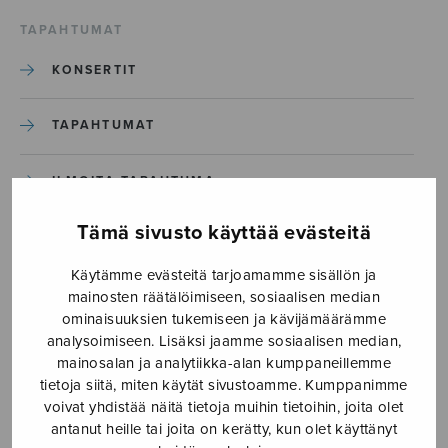
TAPAHTUMAT
KONSERTIT
TAPAHTUMAT
ILMOITA TAPAHTUMA
Tämä sivusto käyttää evästeitä
Etusivu
›
Media
›
Luurankonainen, ssaa_S3110_Sivu_23
Käytämme evästeitä tarjoamamme sisällön ja
mainosten räätälöimiseen, sosiaalisen median
ominaisuuksien tukemiseen ja kävijämäärämme
Luurankonainen,
analysoimiseen. Lisäksi jaamme sosiaalisen median,
ssaa_S3110_Sivu_23
mainosalan ja analytiikka-alan kumppaneillemme
tietoja siitä, miten käytät sivustoamme. Kumppanimme
voivat yhdistää näitä tietoja muihin tietoihin, joita olet
antanut heille tai joita on kerätty, kun olet käyttänyt
8.9.2025