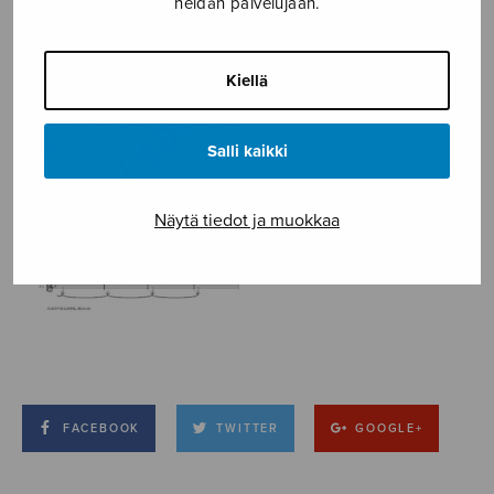
heidän palvelujaan.
Kiellä
Salli kaikki
Näytä tiedot ja muokkaa
FACEBOOK
TWITTER
GOOGLE+