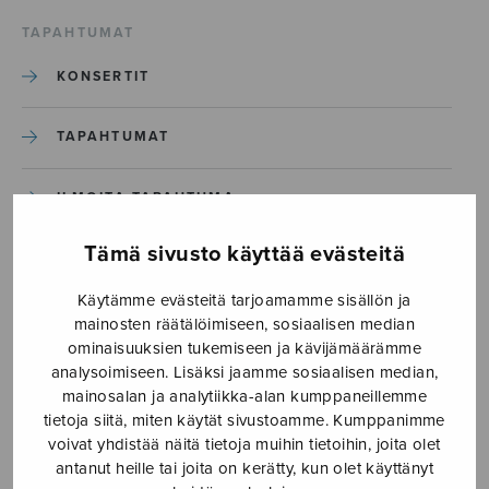
TAPAHTUMAT
KONSERTIT
TAPAHTUMAT
ILMOITA TAPAHTUMA
Tämä sivusto käyttää evästeitä
Etusivu
›
Media
›
Luurankonainen, ssaa_S3110_Sivu_22
Käytämme evästeitä tarjoamamme sisällön ja
mainosten räätälöimiseen, sosiaalisen median
ominaisuuksien tukemiseen ja kävijämäärämme
Luurankonainen,
analysoimiseen. Lisäksi jaamme sosiaalisen median,
ssaa_S3110_Sivu_22
mainosalan ja analytiikka-alan kumppaneillemme
tietoja siitä, miten käytät sivustoamme. Kumppanimme
voivat yhdistää näitä tietoja muihin tietoihin, joita olet
antanut heille tai joita on kerätty, kun olet käyttänyt
8.9.2025