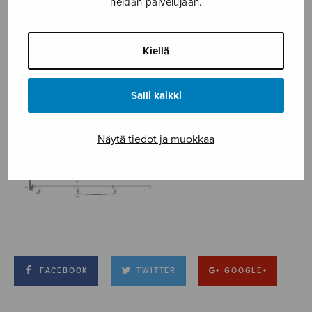
heidän palvelujaan.
Kiellä
Salli kaikki
Näytä tiedot ja muokkaa
FACEBOOK
TWITTER
GOOGLE+