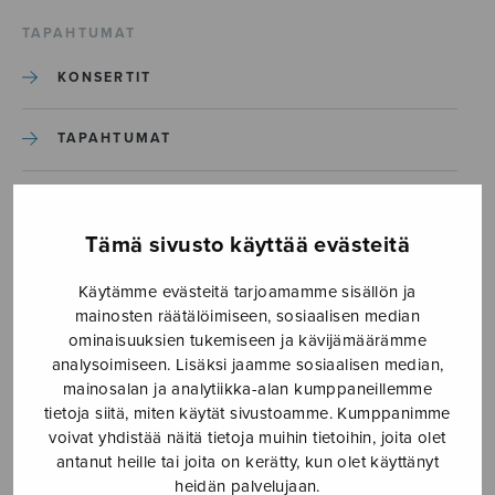
TAPAHTUMAT
KONSERTIT
TAPAHTUMAT
ILMOITA TAPAHTUMA
Tämä sivusto käyttää evästeitä
Etusivu
›
Media
›
Nimeä minut_S3141_Sivu_06
Käytämme evästeitä tarjoamamme sisällön ja
mainosten räätälöimiseen, sosiaalisen median
Nimeä
ominaisuuksien tukemiseen ja kävijämäärämme
analysoimiseen. Lisäksi jaamme sosiaalisen median,
minut_S3141_Sivu_06
mainosalan ja analytiikka-alan kumppaneillemme
tietoja siitä, miten käytät sivustoamme. Kumppanimme
voivat yhdistää näitä tietoja muihin tietoihin, joita olet
8.9.2025
antanut heille tai joita on kerätty, kun olet käyttänyt
heidän palvelujaan.