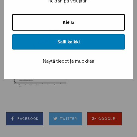
heidän palvelujaan.
Kiellä
Salli kaikki
Näytä tiedot ja muokkaa
FACEBOOK
TWITTER
GOOGLE+