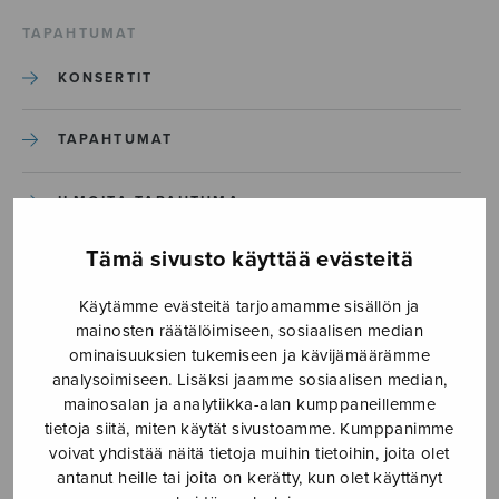
TAPAHTUMAT
KONSERTIT
TAPAHTUMAT
ILMOITA TAPAHTUMA
Tämä sivusto käyttää evästeitä
Etusivu
›
Media
›
Jäiden lähtölaulu_S3104_Sivu_02
Käytämme evästeitä tarjoamamme sisällön ja
mainosten räätälöimiseen, sosiaalisen median
ominaisuuksien tukemiseen ja kävijämäärämme
Jäiden
analysoimiseen. Lisäksi jaamme sosiaalisen median,
lähtölaulu_S3104_Sivu_02
mainosalan ja analytiikka-alan kumppaneillemme
tietoja siitä, miten käytät sivustoamme. Kumppanimme
voivat yhdistää näitä tietoja muihin tietoihin, joita olet
antanut heille tai joita on kerätty, kun olet käyttänyt
23.5.2025