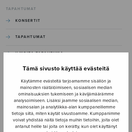
TAPAHTUMAT
KONSERTIT
TAPAHTUMAT
ILMOITA TAPAHTUMA
Tämä sivusto käyttää evästeitä
Etusivu
›
Media
›
Poésies lutéciennes_S2946_Sivu_11
Käytämme evästeitä tarjoamamme sisällön ja
mainosten räätälöimiseen, sosiaalisen median
ominaisuuksien tukemiseen ja kävijämäärämme
Poésies
analysoimiseen. Lisäksi jaamme sosiaalisen median,
lutéciennes_S2946_Sivu_11
mainosalan ja analytiikka-alan kumppaneillemme
tietoja siitä, miten käytät sivustoamme. Kumppanimme
voivat yhdistää näitä tietoja muihin tietoihin, joita olet
antanut heille tai joita on kerätty, kun olet käyttänyt
22.5.2025