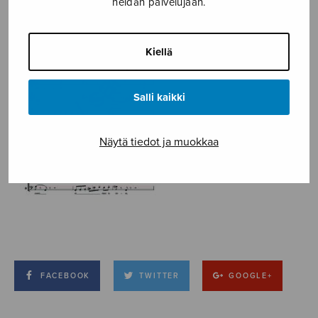
heidän palvelujaan.
Kiellä
Salli kaikki
Näytä tiedot ja muokkaa
FACEBOOK
TWITTER
GOOGLE+