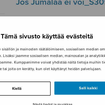
Jos Jumalaa ei voi_S3
31.3.2025
Tämä sivusto käyttää evästeitä
isällön ja mainosten räätälöimiseen, sosiaalisen median om
 Lisäksi jaamme sosiaalisen median, mainosalan ja analyti
ustoamme. Kumppanimme voivat yhdistää näitä tietoja muihin tie
le tai joita on kerätty, kun olet käyttänyt heidän palvelujaan.
Salli kaikki
Kiellä
Näytä tiedot ja muokkaa