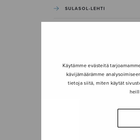
SULASOL-LEHTI
TAPAHTUMAT
KONSERTIT
Käytämme evästeitä tarjoamamme s
TAPAHTUMAT
kävijämäärämme analysoimiseen.
tietoja siitä, miten käytät siv
ILMOITA TAPAHTUMA
heil