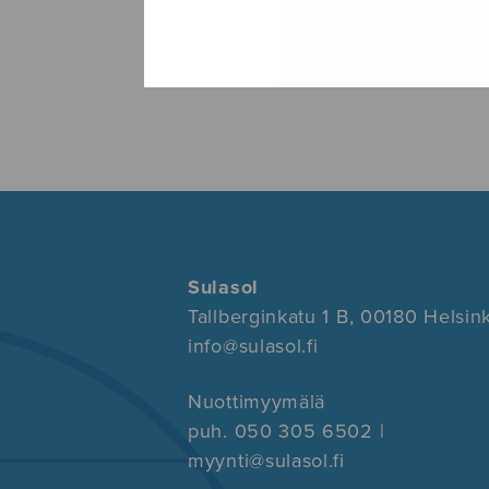
Sulasol
Tallberginkatu 1 B, 00180 Helsink
info@sulasol.fi
Nuottimyymälä
puh. 050 305 6502 |
myynti@sulasol.fi