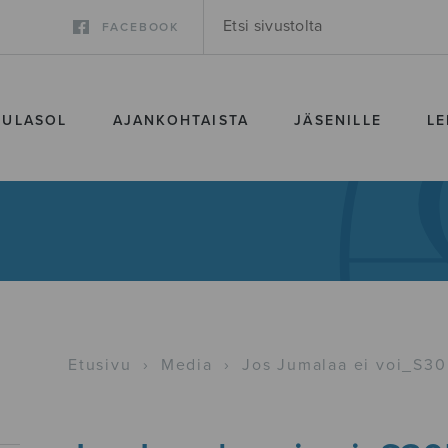
FACEBOOK
SULASOL
AJANKOHTAISTA
JÄSENILLE
LE
Etusivu
›
Media
›
Jos Jumalaa ei voi_S3