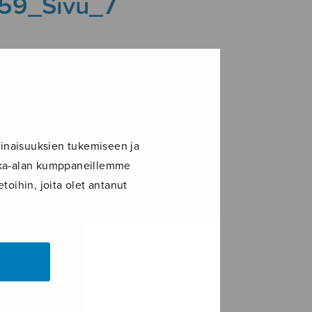
059_Sivu_7
inaisuuksien tukemiseen ja
ikka-alan kumppaneillemme
toihin, joita olet antanut