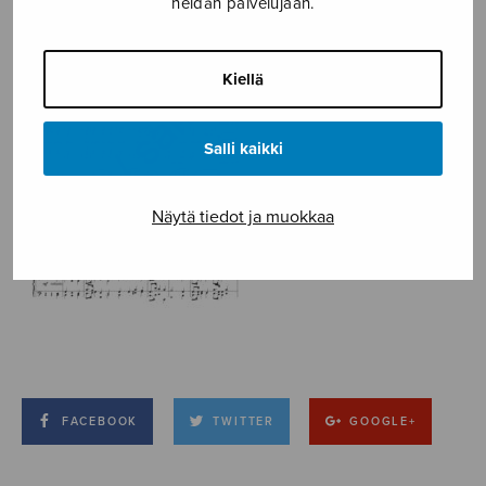
heidän palvelujaan.
Kiellä
Salli kaikki
Näytä tiedot ja muokkaa
FACEBOOK
TWITTER
GOOGLE+