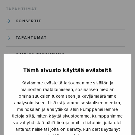
TAPAHTUMAT
KONSERTIT
TAPAHTUMAT
ILMOITA TAPAHTUMA
Tämä sivusto käyttää evästeitä
Etusivu
›
Media
›
The choirmaster’s burial_S3033_Sivu_1
Käytämme evästeitä tarjoamamme sisällön ja
mainosten räätälöimiseen, sosiaalisen median
ominaisuuksien tukemiseen ja kävijämäärämme
The choirmaster’s
analysoimiseen. Lisäksi jaamme sosiaalisen median,
burial_S3033_Sivu_1
mainosalan ja analytiikka-alan kumppaneillemme
tietoja siitä, miten käytät sivustoamme. Kumppanimme
voivat yhdistää näitä tietoja muihin tietoihin, joita olet
antanut heille tai joita on kerätty, kun olet käyttänyt
10.1.2025