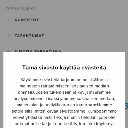
TAPAHTUMAT
KONSERTIT
TAPAHTUMAT
ILMOITA TAPAHTUMA
Tämä sivusto käyttää evästeitä
Etusivu
›
Media
›
Vain sana_score_S3023P_Sivu_08
Käytämme evästeitä tarjoamamme sisällön ja
mainosten räätälöimiseen, sosiaalisen median
Vain
ominaisuuksien tukemiseen ja kävijämäärämme
analysoimiseen. Lisäksi jaamme sosiaalisen median,
sana_score_S3023P_Sivu_0
mainosalan ja analytiikka-alan kumppaneillemme
tietoja siitä, miten käytät sivustoamme. Kumppanimme
voivat yhdistää näitä tietoja muihin tietoihin, joita olet
10.1.2025
antanut heille tai joita on kerätty, kun olet käyttänyt