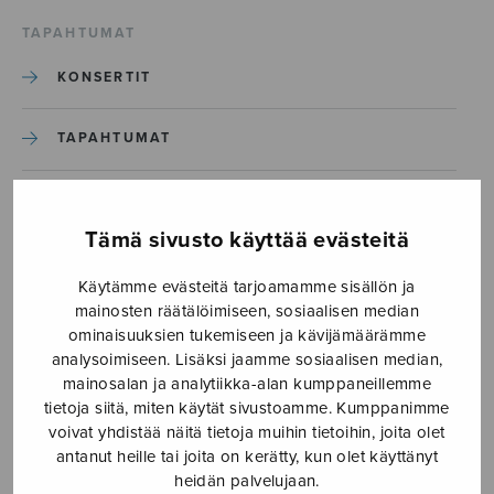
TAPAHTUMAT
KONSERTIT
TAPAHTUMAT
ILMOITA TAPAHTUMA
Tämä sivusto käyttää evästeitä
Etusivu
›
Media
›
Käytämme evästeitä tarjoamamme sisällön ja
Oratio de hominis dignitate_S3098
mainosten räätälöimiseen, sosiaalisen median
ominaisuuksien tukemiseen ja kävijämäärämme
Oratio de hominis
analysoimiseen. Lisäksi jaamme sosiaalisen median,
mainosalan ja analytiikka-alan kumppaneillemme
dignitate_S3098
tietoja siitä, miten käytät sivustoamme. Kumppanimme
voivat yhdistää näitä tietoja muihin tietoihin, joita olet
antanut heille tai joita on kerätty, kun olet käyttänyt
10.1.2025
heidän palvelujaan.