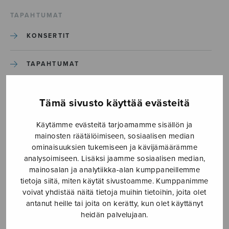
TAPAHTUMAT
KONSERTIT
TAPAHTUMAT
ILMOITA TAPAHTUMA
Tämä sivusto käyttää evästeitä
Käytämme evästeitä tarjoamamme sisällön ja
Etusivu
›
Media
›
Annan polska_S2963
mainosten räätälöimiseen, sosiaalisen median
ominaisuuksien tukemiseen ja kävijämäärämme
Annan polska_S2963
analysoimiseen. Lisäksi jaamme sosiaalisen median,
mainosalan ja analytiikka-alan kumppaneillemme
tietoja siitä, miten käytät sivustoamme. Kumppanimme
8.1.2025
voivat yhdistää näitä tietoja muihin tietoihin, joita olet
antanut heille tai joita on kerätty, kun olet käyttänyt
heidän palvelujaan.