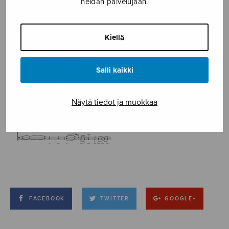
heidän palvelujaan.
Kiellä
Salli kaikki
Näytä tiedot ja muokkaa
FACEBOOK
TWITTER
GOOGLE+