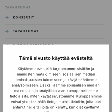
TAPAHTUMAT
KONSERTIT
TAPAHTUMAT
ILMOITA TAPAHTUMA
Tämä sivusto käyttää evästeitä
Etusivu
›
Media
›
Ropa ut din glädje, dotter Sion_S3038_Sivu_4
Käytämme evästeitä tarjoamamme sisällön ja
mainosten räätälöimiseen, sosiaalisen median
ominaisuuksien tukemiseen ja kävijämäärämme
Ropa ut din glädje, dotter
analysoimiseen. Lisäksi jaamme sosiaalisen median,
Sion_S3038_Sivu_4
mainosalan ja analytiikka-alan kumppaneillemme
tietoja siitä, miten käytät sivustoamme. Kumppanimme
voivat yhdistää näitä tietoja muihin tietoihin, joita olet
antanut heille tai joita on kerätty, kun olet käyttänyt
6.6.2024