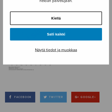
heidän palvelujaan.
Kiellä
Salli kaikki
Näytä tiedot ja muokkaa
FACEBOOK
TWITTER
GOOGLE+