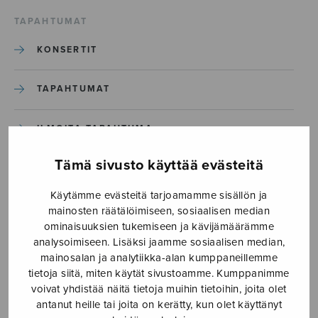
TAPAHTUMAT
KONSERTIT
TAPAHTUMAT
ILMOITA TAPAHTUMA
Tämä sivusto käyttää evästeitä
Etusivu
›
Media
›
Two Songs for Upper Voices_S2961_Sivu_2
Käytämme evästeitä tarjoamamme sisällön ja
mainosten räätälöimiseen, sosiaalisen median
ominaisuuksien tukemiseen ja kävijämäärämme
Two Songs for Upper
analysoimiseen. Lisäksi jaamme sosiaalisen median,
Voices_S2961_Sivu_2
mainosalan ja analytiikka-alan kumppaneillemme
tietoja siitä, miten käytät sivustoamme. Kumppanimme
voivat yhdistää näitä tietoja muihin tietoihin, joita olet
antanut heille tai joita on kerätty, kun olet käyttänyt
5.12.2023