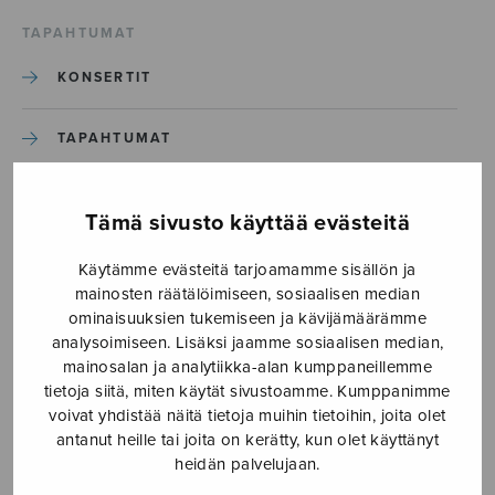
TAPAHTUMAT
KONSERTIT
TAPAHTUMAT
ILMOITA TAPAHTUMA
Tämä sivusto käyttää evästeitä
Käytämme evästeitä tarjoamamme sisällön ja
Etusivu
›
Media
›
Kolme madrigaalia_S2975
mainosten räätälöimiseen, sosiaalisen median
ominaisuuksien tukemiseen ja kävijämäärämme
Kolme madrigaalia_S2975
analysoimiseen. Lisäksi jaamme sosiaalisen median,
mainosalan ja analytiikka-alan kumppaneillemme
tietoja siitä, miten käytät sivustoamme. Kumppanimme
27.10.2023
voivat yhdistää näitä tietoja muihin tietoihin, joita olet
antanut heille tai joita on kerätty, kun olet käyttänyt
heidän palvelujaan.